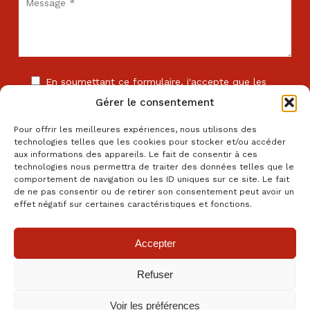
En soumettant ce formulaire, j'accepte que les
informations saisies soient exploitées dans le cadre de
Gérer le consentement
la relation commerciale avec l'entreprise . *
Pour offrir les meilleures expériences, nous utilisons des
technologies telles que les cookies pour stocker et/ou accéder
aux informations des appareils. Le fait de consentir à ces
technologies nous permettra de traiter des données telles que le
comportement de navigation ou les ID uniques sur ce site. Le fait
de ne pas consentir ou de retirer son consentement peut avoir un
Les champs comportant le signe * sont obligatoires. En cas de
effet négatif sur certaines caractéristiques et fonctions.
non réponse, votre demande ne pourra être traitée.
Accepter
Refuser
Cookies
Confidentialité
Mentions légales
Fait avec amour à Clermont-Ferrand par
Numéria Communication
Voir les préférences