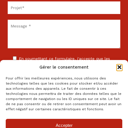
En soumettant ce formulaire, j'accepte que les
informations saisies soient exploitées dans le cadre de
Gérer le consentement
la relation commerciale avec l'entreprise . *
Pour offrir les meilleures expériences, nous utilisons des
technologies telles que les cookies pour stocker et/ou accéder
aux informations des appareils. Le fait de consentir à ces
technologies nous permettra de traiter des données telles que le
comportement de navigation ou les ID uniques sur ce site. Le fait
de ne pas consentir ou de retirer son consentement peut avoir un
Les champs comportant le signe * sont obligatoires. En cas de
effet négatif sur certaines caractéristiques et fonctions.
non réponse, votre demande ne pourra être traitée.
Accepter