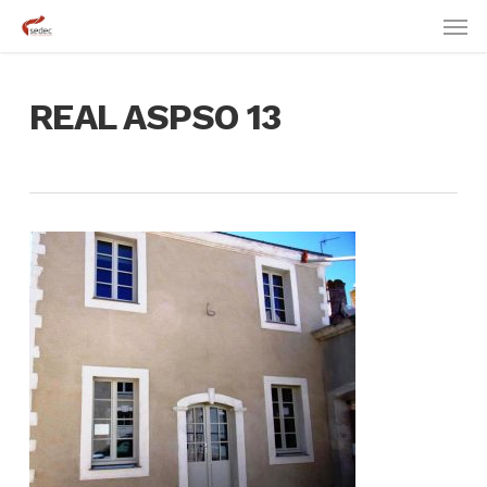
Skip
Men
to
main
content
REAL ASPSO 13