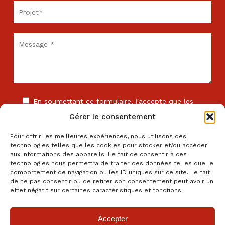
En soumettant ce formulaire, j'accepte que les
informations saisies soient exploitées dans le cadre de
Gérer le consentement
la relation commerciale avec l'entreprise . *
Pour offrir les meilleures expériences, nous utilisons des
technologies telles que les cookies pour stocker et/ou accéder
aux informations des appareils. Le fait de consentir à ces
technologies nous permettra de traiter des données telles que le
comportement de navigation ou les ID uniques sur ce site. Le fait
de ne pas consentir ou de retirer son consentement peut avoir un
Les champs comportant le signe * sont obligatoires. En cas de
effet négatif sur certaines caractéristiques et fonctions.
non réponse, votre demande ne pourra être traitée.
Accepter