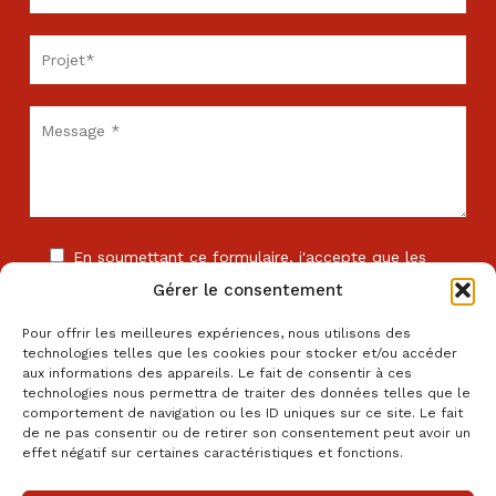
En soumettant ce formulaire, j'accepte que les
informations saisies soient exploitées dans le cadre de
Gérer le consentement
la relation commerciale avec l'entreprise . *
Pour offrir les meilleures expériences, nous utilisons des
technologies telles que les cookies pour stocker et/ou accéder
aux informations des appareils. Le fait de consentir à ces
technologies nous permettra de traiter des données telles que le
comportement de navigation ou les ID uniques sur ce site. Le fait
de ne pas consentir ou de retirer son consentement peut avoir un
Les champs comportant le signe * sont obligatoires. En cas de
effet négatif sur certaines caractéristiques et fonctions.
non réponse, votre demande ne pourra être traitée.