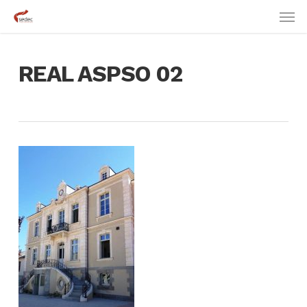
Skip
Men
to
main
content
REAL ASPSO 02