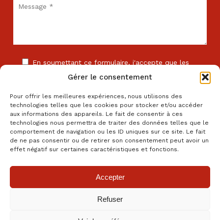
En soumettant ce formulaire, j'accepte que les
informations saisies soient exploitées dans le cadre de
Gérer le consentement
la relation commerciale avec l'entreprise . *
Pour offrir les meilleures expériences, nous utilisons des
technologies telles que les cookies pour stocker et/ou accéder
aux informations des appareils. Le fait de consentir à ces
technologies nous permettra de traiter des données telles que le
comportement de navigation ou les ID uniques sur ce site. Le fait
de ne pas consentir ou de retirer son consentement peut avoir un
Les champs comportant le signe * sont obligatoires. En cas de
effet négatif sur certaines caractéristiques et fonctions.
non réponse, votre demande ne pourra être traitée.
Accepter
Refuser
Cookies
Confidentialité
Mentions légales
Fait avec amour à Clermont-Ferrand par
Numéria Communication