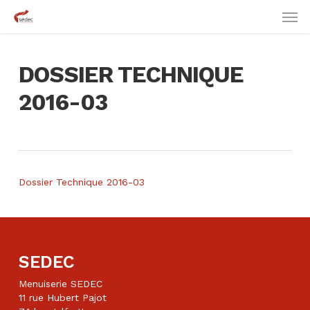
Skip
Men
to
main
content
DOSSIER TECHNIQUE
2016-03
Dossier Technique 2016-03
SEDEC
Menuiserie SEDEC
11 rue Hubert Pajot