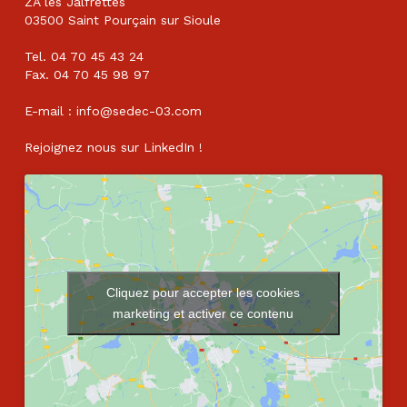
ZA les Jalfrettes
03500 Saint Pourçain sur Sioule
Tel. 04 70 45 43 24
Fax. 04 70 45 98 97
E-mail : info@sedec-03.com
Rejoignez nous sur
LinkedIn
!
Cliquez pour accepter les cookies
marketing et activer ce contenu