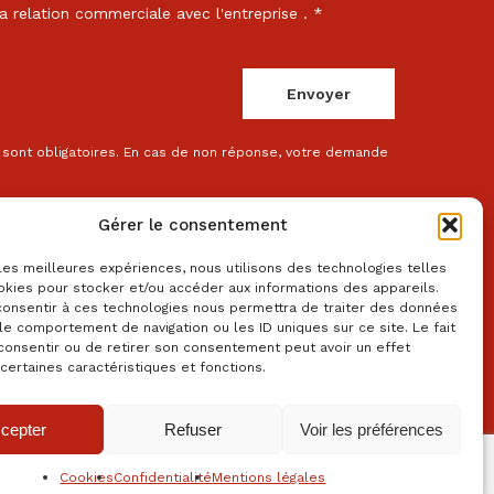
a relation commerciale avec l'entreprise . *
sont obligatoires. En cas de non réponse, votre demande
Gérer le consentement
 les meilleures expériences, nous utilisons des technologies telles
okies pour stocker et/ou accéder aux informations des appareils.
 consentir à ces technologies nous permettra de traiter des données
le comportement de navigation ou les ID uniques sur ce site. Le fait
consentir ou de retirer son consentement peut avoir un effet
 certaines caractéristiques et fonctions.
cepter
Refuser
Voir les préférences
Cookies
Confidentialité
Mentions légales