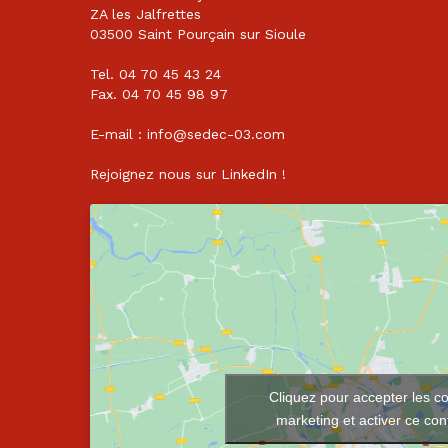
ZA les Jalfrettes
03500 Saint Pourçain sur Sioule
Tel. 04 70 45 43 24
Fax. 04 70 45 98 97
E-mail : info@sedec-03.com
Rejoignez nous sur
LinkedIn
!
Cliquez pour accepter les c
marketing et activer ce co